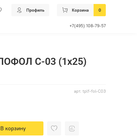
Профиль
Корзина
0
+7(495) 108-79-57
ЛОФОЛ С-03 (1х25)
арт.
tplf-fol-С03
В корзину