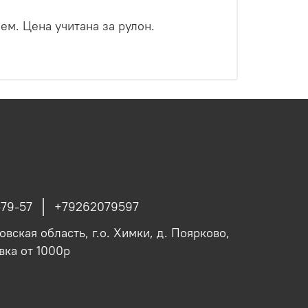
ем. Цена учитана за рулон.
-79-57
+79262079597
вская область, г.о. Химки, д. Поярково,
авка от 1000р