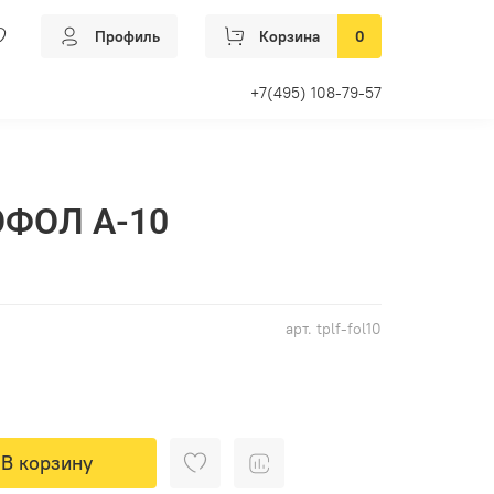
Профиль
Корзина
0
+7(495) 108-79-57
ФОЛ А-10
арт.
tplf-fol10
В корзину