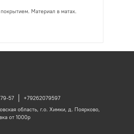
 покрытием. Материал в матах.
-79-57
+79262079597
вская область, г.о. Химки, д. Поярково,
авка от 1000р